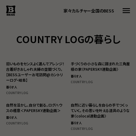
家々
カルチャー
全国のBESS
COUNTRY LOGの暮らし
トップ
BESSってなに
旧いものをセンスよく選んでアレンジ！
BESSカルチャー
手づくりの小さな森に囲まれた三角屋
古着好きおしゃれ夫婦の空間づくり。
根の家〈PAPERSKY連動企画〉
家々
【BESSユーザーお宅訪問@カントリ
暮らす人
ーログ・岐阜】
暮らす人
COUNTRY LOG
暮らす人
#ログログ
COUNTRY LOG
全国のBESS
自然を活かし、自分で創る。ログハウ
自然に近い暮らしを自らの手でつくっ
スの極意＜PAPERSKY連動企画＞
ていく。その思いを叶える道具のような
家〈colocal連動企画〉
暮らす人
暮らす人
COUNTRY LOG
資料請求
COUNTRY LOG