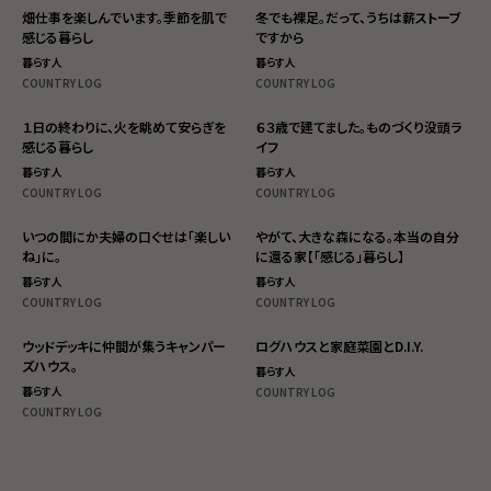
法人の方へ
畑仕事を楽しんでいます。季節を肌で
冬でも裸足。だって、うちは薪ストーブ
感じる暮らし
ですから
暮らす人
暮らす人
COUNTRY LOG
COUNTRY LOG
１日の終わりに、火を眺めて安らぎを
６３歳で建てました。ものづくり没頭ラ
感じる暮らし
イフ
暮らす人
暮らす人
COUNTRY LOG
COUNTRY LOG
いつの間にか夫婦の口ぐせは「楽しい
やがて、大きな森になる。本当の自分
ね」に。
に還る家【「感じる」暮らし】
暮らす人
暮らす人
COUNTRY LOG
COUNTRY LOG
ウッドデッキに仲間が集うキャンパー
ログハウスと家庭菜園とD.I.Y.
ズハウス。
暮らす人
暮らす人
COUNTRY LOG
COUNTRY LOG