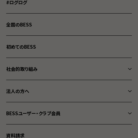
WONDER DEVICE
#ログログ
こころに火
間貫けのハコ
全国のBESS
G-LOG なつ
COUNTRY LOG
初めてのBESS
栖ログ
社会的取り組み
程々の家
フォレストクラブ
ログ小屋 IMAGO
法人の方へ
BESSの家健康宣言
施設・店舗建築
中古住宅「歳時住宅」
BESSユーザー・クラブ会員
BESSの宅地開発「FuMoTo」
タイムシェア別荘「フェザント山中湖」
BESS メンバーサイト
地区販社募集
資料請求