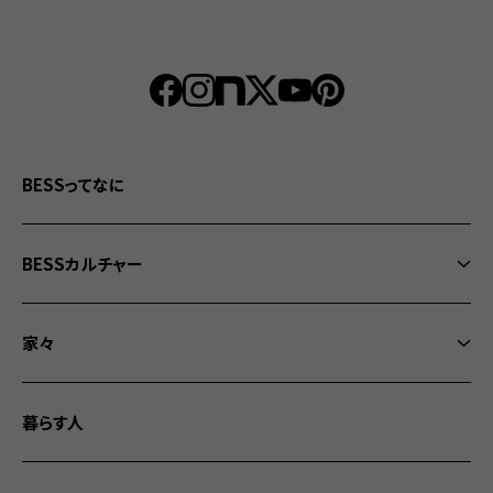
BESSってなに
BESSカルチャー
BESSカルチャートップ
家々
なになに？経年愉化
家々トップ
まぬけは愛だ
暮らす人
WONDER DEVICE BLACK MODE
WONDER YOU!