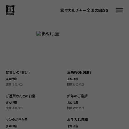
家々
カルチャー
全国のBESS
トップ
BESSってなに
BESSカルチャー
家々
間貫けの「貫け」
三角WONDER？
暮らす人
まぬけ座
まぬけ座
#ログログ
間貫けのハコ
間貫けのハコ
全国のBESS
ご近所さんとの日常
新年のご挨拶
まぬけ座
まぬけ座
間貫けのハコ
間貫けのハコ
サンタがきたぞ
お手入れ日和
資料請求
まぬけ座
まぬけ座