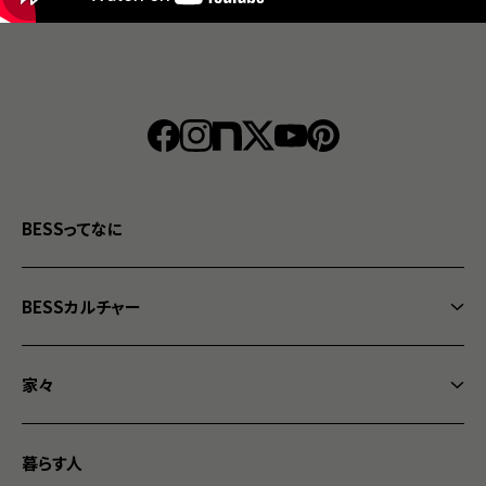
BESSってなに
BESSカルチャー
BESSカルチャートップ
家々
なになに？経年愉化
家々トップ
まぬけは愛だ
暮らす人