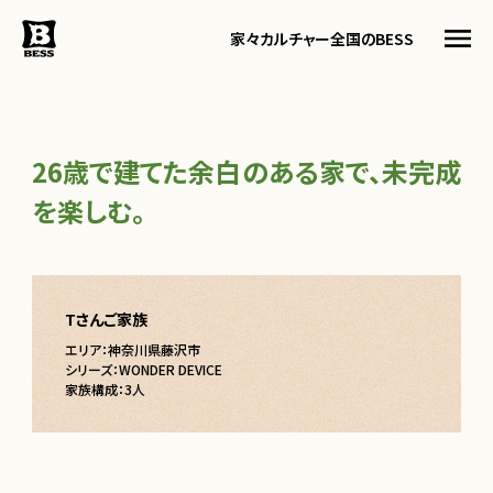
家々
カルチャー
全国のBESS
26歳で建てた余白のある家で、未完成
トップ
を楽しむ。
BESSってなに
BESSカルチャー
家々
暮らす人
Tさんご家族
#ログログ
エリア：神奈川県藤沢市
全国のBESS
シリーズ：WONDER DEVICE
家族構成：3人
資料請求