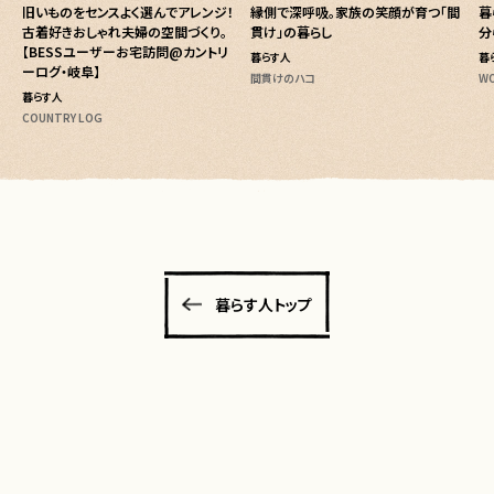
旧いものをセンスよく選んでアレンジ！
縁側で深呼吸。家族の笑顔が育つ「間
暮
古着好きおしゃれ夫婦の空間づくり。
貫け」の暮らし
分
【BESSユーザーお宅訪問@カントリ
暮らす人
暮
ーログ・岐阜】
間貫けのハコ
WO
暮らす人
COUNTRY LOG
暮らす人トップ