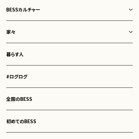
BESSカルチャー
BESSカルチャートップ
家々
なになに？経年愉化
家々トップ
まぬけは愛だ
暮らす人
WONDER DEVICE BLACK MODE
WONDER YOU!
WONDER DEVICE
#ログログ
こころに火
間貫けのハコ
全国のBESS
G-LOG なつ
COUNTRY LOG
初めてのBESS
栖ログ