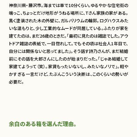
法人の方へ
神奈川県・藤沢市。海までは車で10分くらい。ゆるやかな住宅街の
端っこ、ちょっとだけ地形がうねる場所に、Tさん家族の家がある。
黒く塗装された木の外壁に、ガルバリウムの輪郭。ログハウスみた
いな温もりと、少し工業的なムードが同居している。ふたりが家を
建てたのは、まだ26歳のときだ。「最初に見たのは雑誌でした。アウ
トドア雑誌の表紙で、一目惚れして。でもその頃は社会人1年目で、
自分には関係ないと思ってました」。そう話す詩乃さんが、まだ結婚
前にその話を大郎さんにしたのが始まりだった。「じゃあ結婚して
家建てようって（笑）。家賃もったいないし、みたいなノリで」。軽や
かすぎる一言だけど、たぶんこういう決断は、このくらいの勢いが
必要だ。
余白のある箱を選んだ理由。