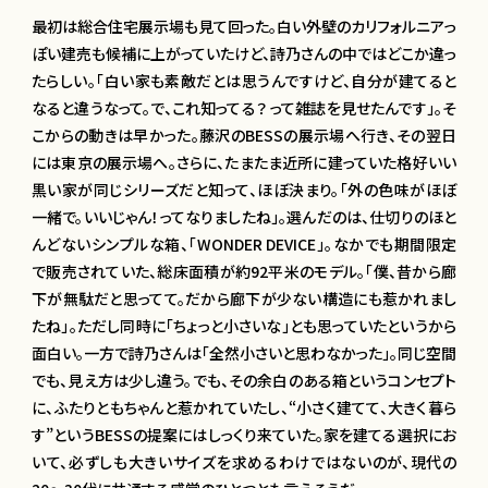
最初は総合住宅展示場も見て回った。白い外壁のカリフォルニアっ
ぽい建売も候補に上がっていたけど、詩乃さんの中ではどこか違っ
たらしい。「白い家も素敵だとは思うんですけど、自分が建てると
なると違うなって。で、これ知ってる？ って雑誌を見せたんです」。そ
こからの動きは早かった。藤沢のBESSの展示場へ行き、その翌日
には東京の展示場へ。さらに、たまたま近所に建っていた格好いい
黒い家が同じシリーズだと知って、ほぼ決まり。「外の色味がほぼ
一緒で。いいじゃん！ってなりましたね」。選んだのは、仕切りのほと
んどないシンプルな箱、「WONDER DEVICE」。なかでも期間限定
で販売されていた、総床面積が約92平米のモデル。「僕、昔から廊
下が無駄だと思ってて。だから廊下が少ない構造にも惹かれまし
たね」。ただし同時に「ちょっと小さいな」とも思っていたというから
面白い。一方で詩乃さんは「全然小さいと思わなかった」。同じ空間
でも、見え方は少し違う。でも、その余白のある箱というコンセプト
に、ふたりともちゃんと惹かれていたし、“小さく建てて、大きく暮ら
す”というBESSの提案にはしっくり来ていた。家を建てる選択にお
いて、必ずしも大きいサイズを求めるわけではないのが、現代の