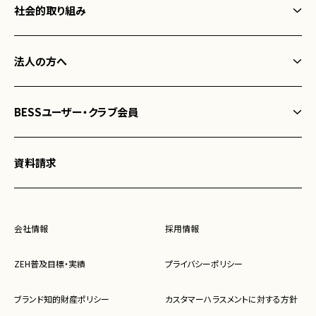
社会的取り組み
程々の家
フォレストクラブ
ログ小屋 IMAGO
法人の方へ
BESSの家健康宣言
施設・店舗建築
中古住宅「歳時住宅」
BESSユーザー・クラブ会員
BESSの宅地開発「FuMoTo」
タイムシェア別荘「フェザント山中湖」
BESS メンバーサイト
地区販社募集
資料請求
BESSの家 宿泊施設
BESS ユーザー問い合わせ
BESSの宅地開発「FuMoTo」
会社情報
採用情報
メンテナンスサポート
ZEH普及目標・実績
プライバシーポリシー
BESSの歴史
ブランド知的財産ポリシー
カスタマーハラスメントに対する方針