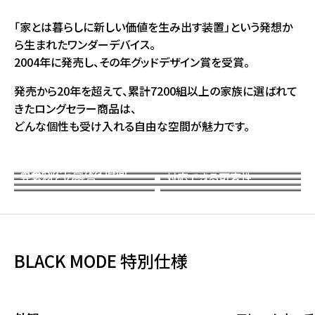
「家とは暮らしに新しい価値を生み出す装置」という発想か
ら生まれたワンダーデバイス。
2004年に発売し、その年グッドデザイン賞を受賞。
発売から20年を超えて、累計7200組以上の家族に選ばれて
きたロングセラー商品は、
どんな個性も受け入れる自由な空間が魅力です。
家は道具。
個性が映える
上へ、外へ
木に囲まれる
余白たっぷりのベーシックなハコ。
無垢材×
暮らしの変化に
カスタマイズ性
ひろがる大空間
おおらかで豊かな時間
異素材との融合
対応できる可変性
BLACK MODE 特別仕様