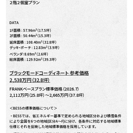
２階２個室プラン
DATA
1F面積 : 57.96m²（17.5坪）
2F面積 : 50.44m²（15.3坪）
延床面積 : 108.40m²（32.8坪）
デッキ・ポーチ : 12.83m²（3.9坪）
ベランダ：8.69m²（2.6坪）
総床面積 : 129.92m²（39.3坪）
ブラックモードコーディネート 参考価格
2,538万円（32.8坪）
FRANKベースプラン標準価格（2026.7）
2,112万円（25.8坪）～2,665万円（37.8坪）
＜BESSの標準価格について＞
・BESSでは、省エネルギー基準で定められる地域区分および積雪条件
により全国を6つの地域(区分A～F)に分け、各条件に対応する地域標準
仕様とそれを反映した地域標準価格を採用しています。