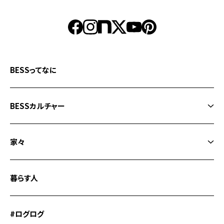
BESSってなに
BESSカルチャー
BESSカルチャートップ
家々
なになに？経年愉化
家々トップ
まぬけは愛だ
暮らす人
WONDER DEVICE BLACK MODE
WONDER YOU!
WONDER DEVICE
#ログログ
こころに火