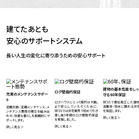
建てたあとも
安心のサポートシステム
長い人生の変化に寄り添うための安心サポート
建物の基本性能をしっ
ログ壁腐朽保証
充実のメンテナンスサポー
守る60年保証
ト
ログハウスにとって腐朽は大敵。
BESSで責任施工した建
より安心していただくために、
造躯体・防水に関わる住
定期診断、定期メンテナンス、メ
BESSでは住宅業界で初めて引き
を保証します。
ンテナンス費用の積立を組み合
渡し後5年間のログ壁腐朽保証
わせ、快適な暮らしを長期的にサ
詳しく見る ＞
を実現しました。
ポートします。
詳しく見る ＞
詳しく見る ＞