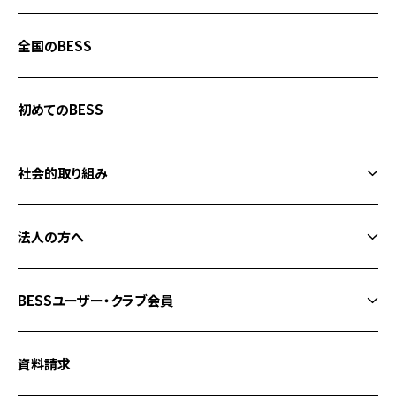
間貫けのハコ
全国のBESS
G-LOG なつ
COUNTRY LOG
初めてのBESS
栖ログ
社会的取り組み
程々の家
フォレストクラブ
ログ小屋 IMAGO
法人の方へ
BESSの家健康宣言
施設・店舗建築
中古住宅「歳時住宅」
BESSユーザー・クラブ会員
BESSの宅地開発「FuMoTo」
タイムシェア別荘「フェザント山中湖」
BESS メンバーサイト
地区販社募集
資料請求
BESSの家 宿泊施設
BESS ユーザー問い合わせ