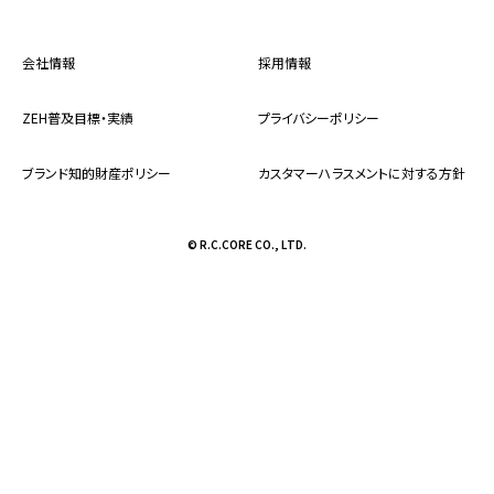
BESSの宅地開発「FuMoTo」
会社情報
採用情報
メンテナンスサポート
ZEH普及目標・実績
プライバシーポリシー
BESSの歴史
ブランド知的財産ポリシー
カスタマーハラスメントに対する方針
ログハウスの基礎知識
© R.C.CORE CO., LTD.
BESSのおもしろみ