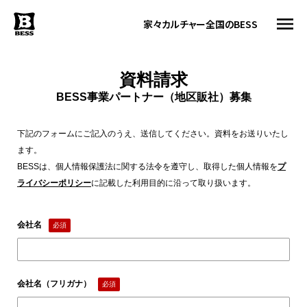
家々
カルチャー
全国のBESS
資料請求
BESS事業パートナー（地区販社）募集
トップ
BESSの思い
下記のフォームにご記入のうえ、送信してください。資料をお送りいたし
BESSカルチャー
ます。
家々
BESSは、個人情報保護法に関する法令を遵守し、取得した個人情報を
プ
暮らす人
ライバシーポリシー
に記載した利用目的に沿って取り扱います。
#ログログ
全国のBESS
会社名
必須
会社名（フリガナ）
必須
資料請求