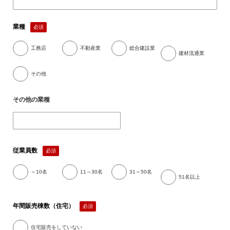
法人の方へ
業種
必須
工務店
不動産業
総合建設業
建材流通業
その他
その他の業種
従業員数
必須
～10名
11～30名
31～50名
51名以上
年間販売棟数（住宅）
必須
住宅販売をしていない