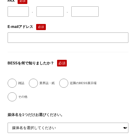
FAX
必須
‐
‐
E-mailアドレス
必須
BESSを何で知りましたか？
必須
雑誌
業界誌・紙
近隣のBESS展示場
その他
媒体名を1つだけお選びください。