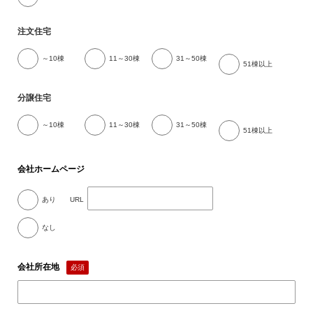
注文住宅
～10棟
11～30棟
31～50棟
51棟以上
分譲住宅
～10棟
11～30棟
31～50棟
51棟以上
会社ホームページ
あり
URL
なし
会社所在地
必須