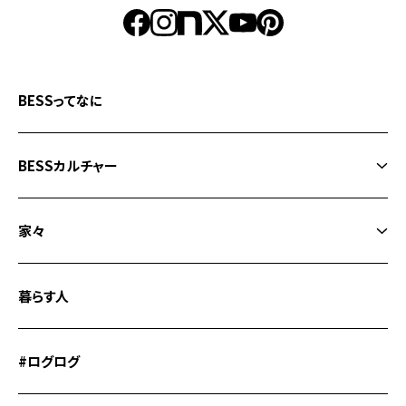
BESSってなに
BESSカルチャー
BESSカルチャートップ
家々
なになに？経年愉化
家々トップ
まぬけは愛だ
暮らす人
WONDER DEVICE BLACK MODE
WONDER YOU!
WONDER DEVICE
#ログログ
こころに火
間貫けのハコ