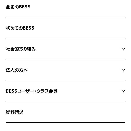
全国のBESS
G-LOG なつ
COUNTRY LOG
初めてのBESS
栖ログ
社会的取り組み
程々の家
フォレストクラブ
ログ小屋 IMAGO
法人の方へ
BESSの家健康宣言
施設・店舗建築
中古住宅「歳時住宅」
BESSユーザー・クラブ会員
BESSの宅地開発「FuMoTo」
タイムシェア別荘「フェザント山中湖」
BESS メンバーサイト
地区販社募集
資料請求
BESSの家 宿泊施設
BESS ユーザー問い合わせ
BESSの宅地開発「FuMoTo」