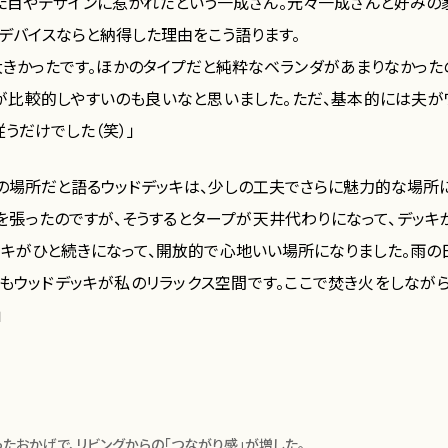
た目やデザインに惹かれたという一成さん。元々一成さんと好みの
デバイスならと納得した理由をこう語ります。
きかったです。ほかのタイプだと純粋なベランダがあまりなかったの
が比較的しやすいのも良いなと思いました。ただ、基本的には夫が
うだけでした（笑）」
の場所だと語るウッドデッキは、少しの工夫でさらに魅力的な場所
プを張ったのですが、そうするとタープが天井代わりになって、デッキ
デッキがひと続きになって、開放的で心地いい場所になりました。雨の
でもウッドデッキが私のリラックス空間です。ここで焚き火をしなが
」
ったおかげで、リビングからの「つながり感」が増した。