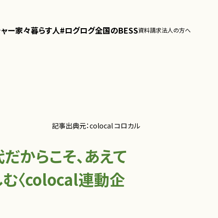
チャー
家々
暮らす人
#ログログ
全国のBESS
資料請求
法人の方へ
記事出典元：colocal コロカル
だからこそ、あえて
〈colocal連動企