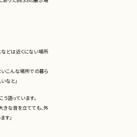
あったBESSの展示場
ニなどは近くにない場所
ないこんな場所での暮ら
いなと」
こう語っています。
大きな音を立てても、外
ます」