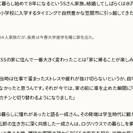
家に暮らし始めて８年になるというSさん家族。結婚してしばらくは水
が小学校に入学するタイミングで自然豊かな笠間市に引っ越してきた
の４人家族だが、長男は今春大学進学を機に家を出た。
ESSの家に住んで一番大きく変わったことは「家に帰ることが楽しみ
た当時は仕事で溜まったストレスや疲れが抜け切らないというか、自
なかったと思うんです。それが今では、家の前に車を止めた瞬間に『
カチンと切り替わるようになりました」
の暮らしに憧れがあったと語る一成さん。その発端は学生時代に観た
五郎の生き方に深く共感した一成さんは、ログハウスでの暮らしを夢