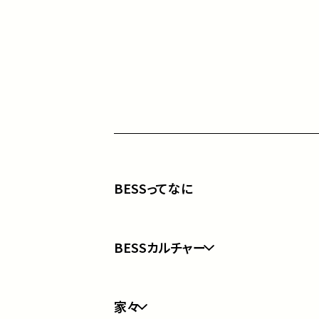
BESSってなに
BESSカルチャー
BESSカルチャートップ
家々
なになに？経年愉化