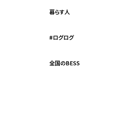
家々トップ
まぬけは愛だ
暮らす人
WONDER DEVICE BLACK 
WONDER YOU!
WONDER DEVICE
こころに火
#ログログ
間貫けのハコ
G-LOG なつ
全国のBESS
COUNTRY LOG
栖ログ
程々の家
ログ小屋 IMAGO
中古住宅「歳時住宅」
タイムシェア別荘「フェザント