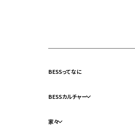
BESSってなに
BESSカルチャー
BESSカルチャートップ
家々
なになに？経年愉化