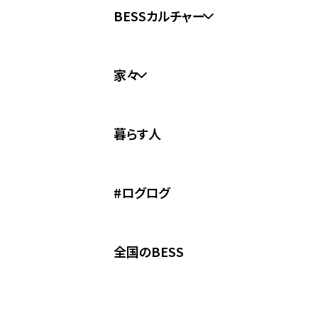
BESSカルチャー
BESSカルチャートップ
家々
なになに？経年愉化
家々トップ
まぬけは愛だ
暮らす人
WONDER DEVICE BLACK 
WONDER YOU!
WONDER DEVICE
こころに火
#ログログ
間貫けのハコ
G-LOG なつ
全国のBESS
COUNTRY LOG
栖ログ